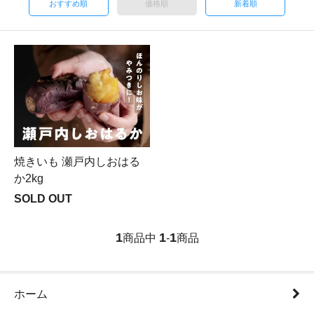
おすすめ順
価格順
新着順
焼きいも 瀬戸内しおはる
か2kg
SOLD OUT
1
1
1
商品中
-
商品
ホーム