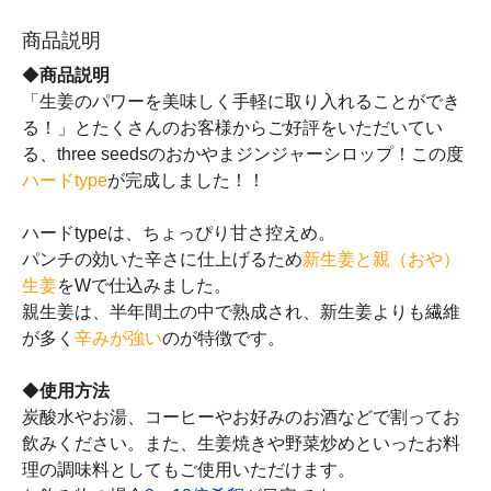
商品説明
◆
商品説明
「生姜のパワーを美味しく手軽に取り入れることができ
る！」とたくさんのお客様からご好評をいただいてい
る、three seedsのおかやまジンジャーシロップ！この度
ハードtype
が完成しました！！
ハードtypeは、ちょっぴり甘さ控えめ。
パンチの効いた辛さに仕上げるため
新生姜と親（おや）
生姜
をWで仕込みました。
親生姜は、半年間土の中で熟成され、新生姜よりも繊維
が多く
辛みが強い
のが特徴です。
◆
使用方法
炭酸水やお湯、コーヒーやお好みのお酒などで割ってお
飲みください。また、生姜焼きや野菜炒めといったお料
理の調味料としてもご使用いただけます。