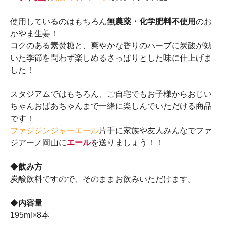
使用しているのはもちろん
無農薬・化学肥料不使用
のお
かやま生姜！
コクのある素焚糖と、爽やかな香りのハーブに炭酸が効
いた季節を問わず楽しめるさっぱりとした味に仕上げま
した！
スタジアムではもちろん、ご自宅でもお子様からおじい
ちゃんおばあちゃんまで一緒に楽しんでいただける商品
です！
ファジジンジャーエール
片手に家族や友人みんなでファ
ジアーノ岡山に
エール
を送りましょう！！
◆
飲み方
炭酸飲料ですので、そのままお飲みいただけます。
◆
内容量
195ml×8本